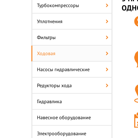
Турбокомпрессоры
ОДН
Уплотнения
Фильтры
Ходовая
ПРОФЕССИ
Насосы гидравлические
ПОДБЕРЕМ 
Редукторы хода
и сэкономим в
Гидравлика
Заполните форму и мы б
вас лучшие товары
Навесное оборудование
Сэкономить вре
Электрооборудование