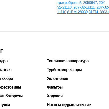
трехребровый, 2050647, 20Y-
32-21110, 20Y-32-11111, 20Y-32-
11110,81EM-28030,81EM-28031
Г
ндры
Топливная аппаратура
гателя
Турбокомпрессоры
в сборе
Уплотнения
 крестовины
Фильтры
ожи бокорезы
Ходовая
тулки
Насосы гидравлические