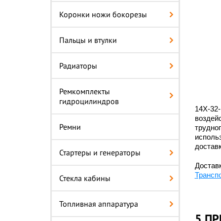
Коронки ножи бокорезы
Пальцы и втулки
Радиаторы
Ремкомплекты
гидроцилиндров
14X-32-
воздей
Ремни
трудноп
использ
доставк
Стартеры и генераторы
Доставк
Трансп
Стекла кабины
Топливная аппаратура
5 ПР