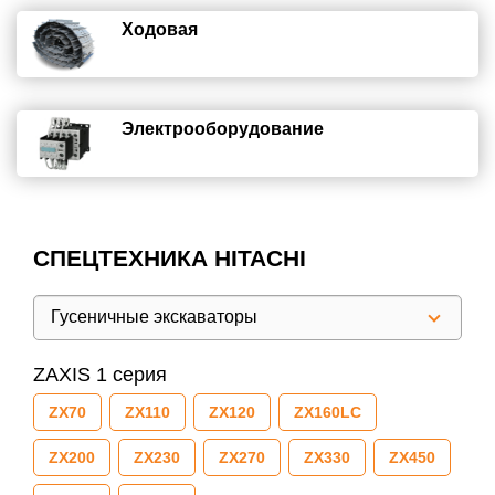
Ходовая
Электрооборудование
СПЕЦТЕХНИКА HITACHI
Гусеничные экскаваторы
ZAXIS 1 серия
ZX70
ZX110
ZX120
ZX160LC
ZX200
ZX230
ZX270
ZX330
ZX450