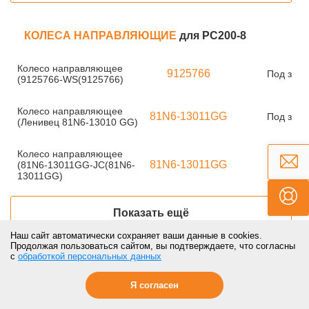
КОЛЕСА НАПРАВЛЯЮЩИЕ
для PC200-8
Колесо направляющее
9125766
Под зака
(9125766-WS(9125766)
Колесо направляющее
81N6-13011GG
Под зака
(Ленивец 81N6-13010 GG)
Колесо направляющее
81N6-13011GG
(81N6-13011GG-JC(81N6-
Под зака
13011GG)
Показать ещё
Наш сайт автоматически сохраняет ваши данные в cookies.
Продолжая пользоваться сайтом, вы подтверждаете, что согласны
с
обработкой персональных данных
РАЗНОЕ
для PC200-8
Я согласен
Гайка
9098403160
Под зака
(9098403160(9098403160)