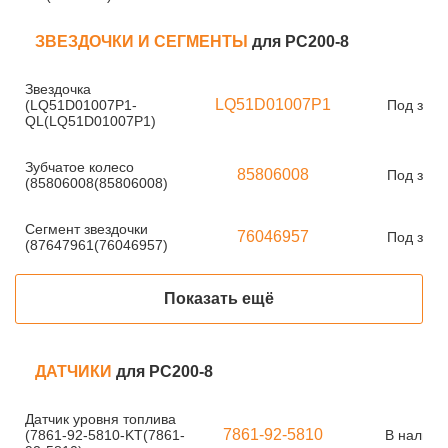
ЗВЕЗДОЧКИ И СЕГМЕНТЫ
для PC200-8
Звездочка
LQ51D01007P1
(LQ51D01007P1-
Под зака
QL(LQ51D01007P1)
Зубчатое колесо
85806008
Под зака
(85806008(85806008)
Сегмент звездочки
76046957
Под зака
(87647961(76046957)
Показать ещё
ДАТЧИКИ
для PC200-8
Датчик уровня топлива
7861-92-5810
(7861-92-5810-KT(7861-
В наличи