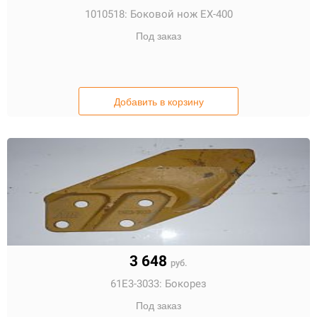
1010518:
Боковой нож EX-400
Под заказ
Добавить в корзину
3 648
руб.
61E3-3033:
Бокорез
Под заказ