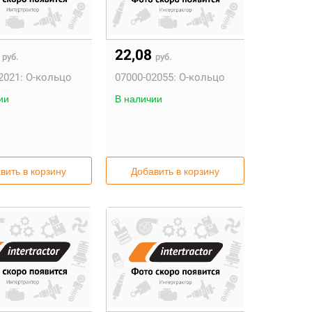
6
22,08
руб.
руб.
2021:
О-кольцо
07000-02055:
О-кольцо
ии
В наличии
вить в корзину
Добавить в корзину