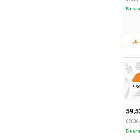
В нали
Доб
59,
07000-
В нали