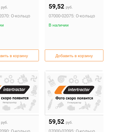
2
59,52
руб.
руб.
2070:
О-кольцо
07000-02075:
О-кольцо
ии
В наличии
вить в корзину
Добавить в корзину
2
59,52
руб.
руб.
2090:
О-кольцо
07000-02095:
О-кольцо