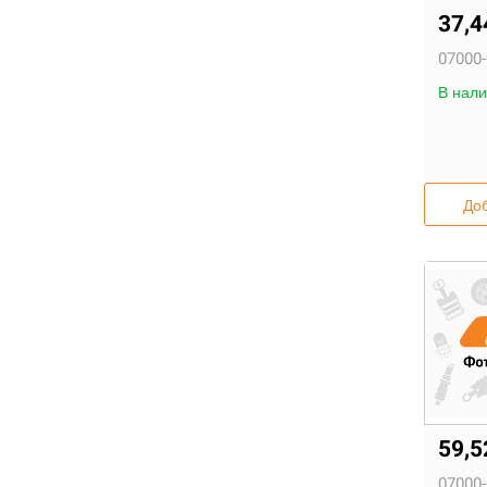
37,
07000-
В нали
Доб
59,
07000-