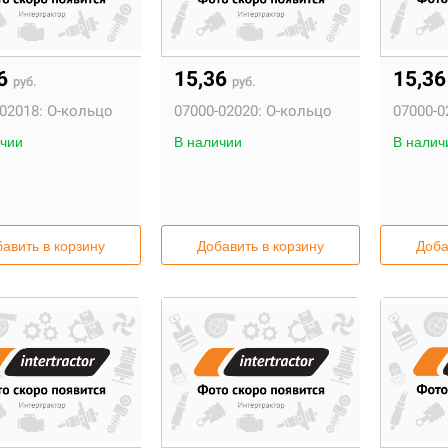
36
15,36
15,3
руб.
руб.
02018:
О-кольцо
07000-02020:
О-кольцо
07000-0
чии
В наличии
В налич
авить в корзину
Добавить в корзину
Доба