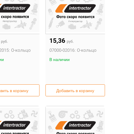
6
15,36
руб.
руб.
2015:
О-кольцо
07000-02016:
О-кольцо
ии
В наличии
вить в корзину
Добавить в корзину