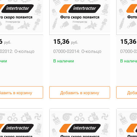
36
15,36
15,3
руб.
руб.
02012:
О-кольцо
07000-02014:
О-кольцо
07000-0
чии
В наличии
В налич
авить в корзину
Добавить в корзину
Доба