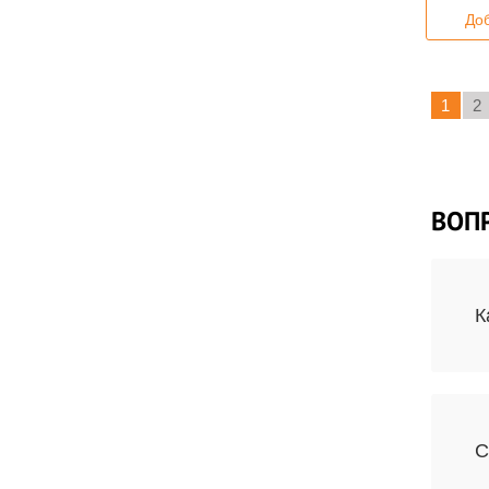
Доб
1
2
ВОП
К
С