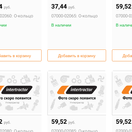
44
37,44
59,5
руб.
руб.
02060:
О-кольцо
07000-02065:
О-кольцо
07000-0
чии
В наличии
В налич
авить в корзину
Добавить в корзину
Доба
52
59,52
59,5
руб.
руб.
02080:
О-кольцо
07000-02085:
О-кольцо
07000-0