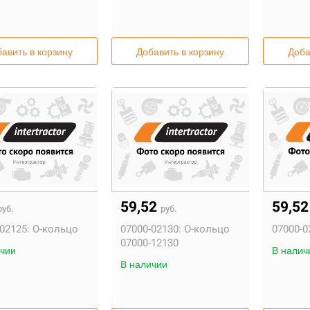
авить в корзину
Добавить в корзину
Доба
59,52
59,5
руб.
руб.
02125:
О-кольцо
07000-02130:
О-кольцо
07000-0
07000-12130
чии
В налич
В наличии