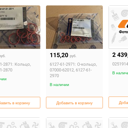
2 439
115,20
руб.
руб.
0251914
1-2871:
Кольцо,
6127-61-2971:
О-кольцо,
1-2870
07000-62012, 6127-61-
В налич
2970
чии
В наличии
Доба
авить в корзину
Добавить в корзину