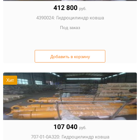
412 800
руб.
4390024:
Гидроцилиндр ковша
Под заказ
Добавить в корзину
Хит
107 040
руб.
707-01-0A320:
Гидроцилиндр ковша