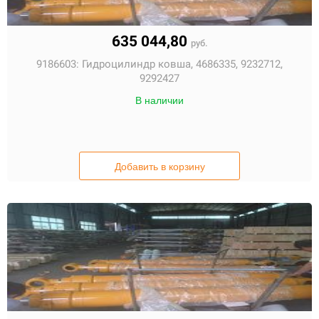
635 044,80
руб.
9186603:
Гидроцилиндр ковша, 4686335, 9232712,
9292427
В наличии
Добавить в корзину