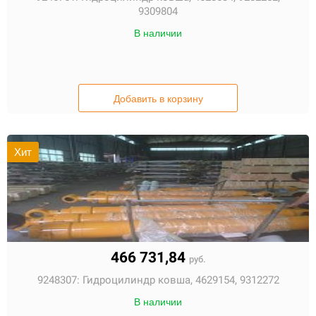
9309804
В наличии
Добавить в корзину
Хит
466 731,84
руб.
9248307:
Гидроцилиндр ковша, 4629154, 9312272
В наличии