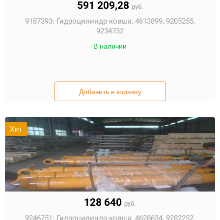
591 209,28
руб.
9187393:
Гидроцилиндр ковша, 4613899, 9205255,
9234732
В наличии
Добавить в корзину
Хит
128 640
руб.
9246751:
Гидроцилиндр ковша, 4628634, 9282252,