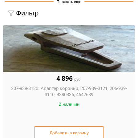
Края режущие
Пальцы коронок
Показать
еще
Резиновые замки
Фильтр
4 896
руб.
207-939-3120:
Адаптер коронки, 207-939-3121, 206-939-
3110, 4380336, 4642689
В наличии
Добавить в корзину