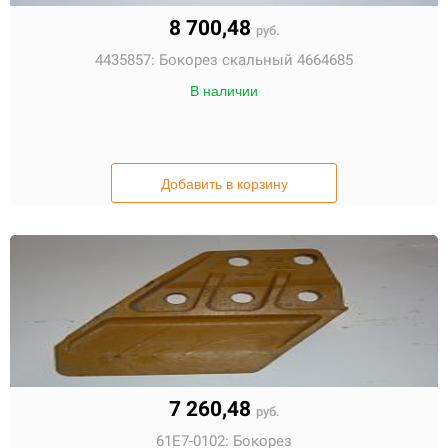
8 700,48
руб.
4435857:
Бокорез скальный 4664685
В наличии
Добавить в корзину
7 260,48
руб.
61E7-0102:
Бокорез