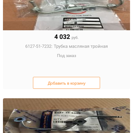
4 032
руб.
6127-51-7232:
Трубка масляная тройная
Под заказ
Добавить в корзину