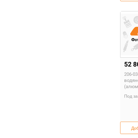
52 
206-03
водян
(алюм
Под за
Доб