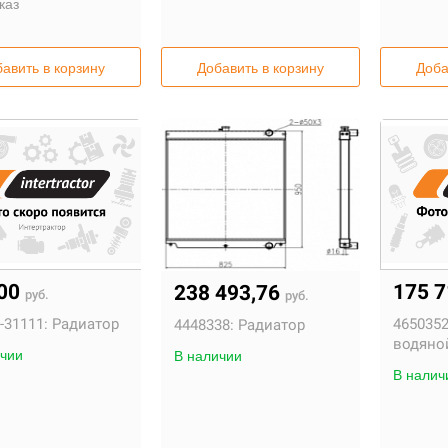
каз
авить в корзину
Добавить в корзину
Доба
600
175 
238 493,76
руб.
руб.
-31111:
Радиатор
4650352
4448338:
Радиатор
водяно
чии
В наличии
В налич