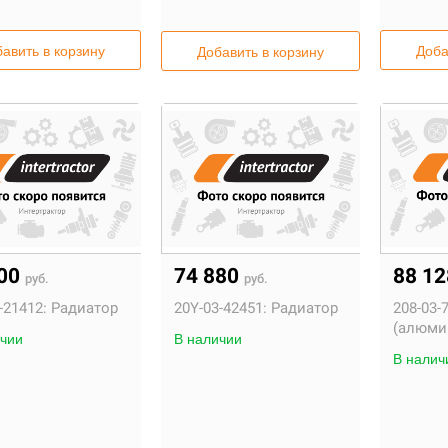
авить в корзину
Доба
Добавить в корзину
000
74 880
88 1
руб.
руб.
-21412:
Радиатор
20Y-03-42451:
Радиатор
208-03-
(алюми
чии
В наличии
скаватор Komatsu
Коды ошибок
В налич
C300-8
экскаваторов
Komatsu
.02.2021
19.09.2022