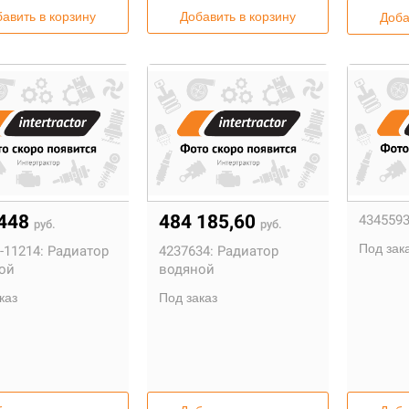
авить в корзину
Добавить в корзину
Доба
 448
484 185,60
4345593
руб.
руб.
Под зак
-11214:
Радиатор
4237634:
Радиатор
ой
водяной
каз
Под заказ