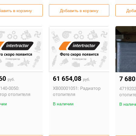
тать подробнее
Читать подробнее
авить в корзину
Добавить в корзину
Доба
560
61 654,08
7 68
руб.
руб.
140-0050:
XB00001051:
Радиатор
4719202
тор отопителя
отопителя
отопит
чии
В наличии
В налич