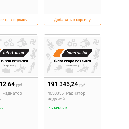
вить в корзину
Добавить в корзину
712,64
191 346,24
руб.
руб.
:
Радиатор
4650355:
Радиатор
й
водяной
ии
В наличии