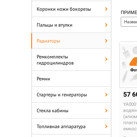
Коронки ножи бокорезы
ПРИМ
Пальцы и втулки
Радиаторы
Ремкомплекты
гидроцилиндров
Ремни
57 
Стартеры и генераторы
YA000
Стекла кабины
водян
(алюм
пласт
Топливная аппаратура
емкос