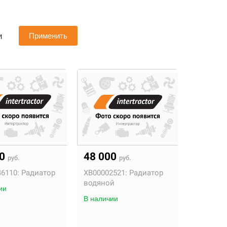
и
Применить
40
48 000
руб.
руб.
46110:
Радиатор
XB00002521:
Радиатор
водяной
ии
В наличии