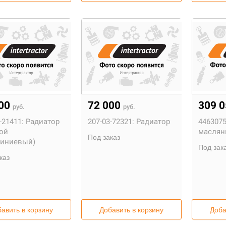
800
72 000
309 
руб.
руб.
-21411:
Радиатор
207-03-72321:
Радиатор
4463075
ой
масля
Под заказ
иниевый)
Под зак
каз
авить в корзину
Добавить в корзину
Доба