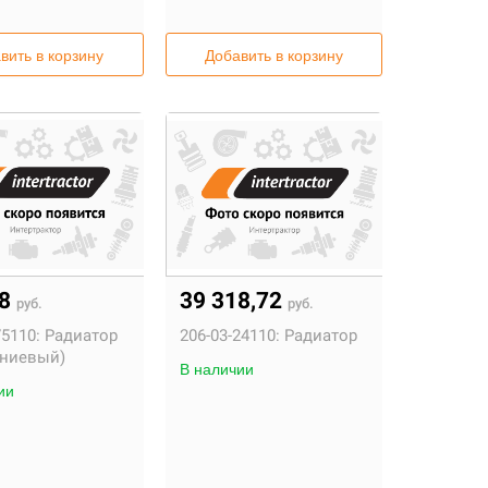
вить в корзину
Добавить в корзину
28
39 318,72
руб.
руб.
75110:
Радиатор
206-03-24110:
Радиатор
ниевый)
В наличии
ии