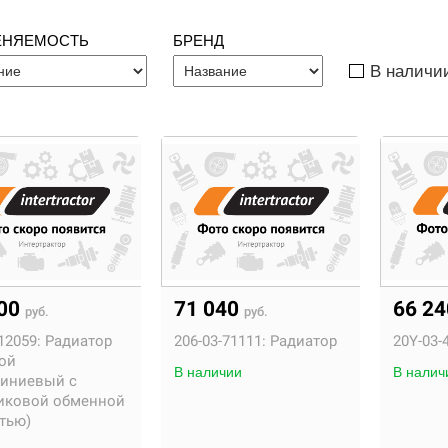
ЕНЯЕМОСТЬ
БРЕНД
В наличи
600
71 040
66 2
руб.
руб.
12059:
Радиатор
206-03-71111:
Радиатор
20Y-03-
ой
В наличии
В налич
иниевый с
иковой обменной
тью)