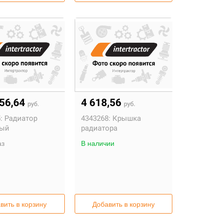
056,64
4 618,56
руб.
руб.
:
Радиатор
4343268:
Крышка
ный
радиатора
аз
В наличии
вить в корзину
Добавить в корзину