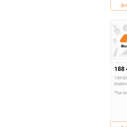
Доб
188
14X-03
водян
Под за