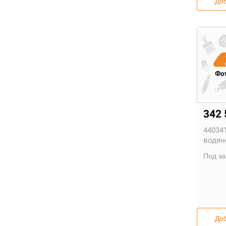
Доб
342 
440341
водян
Под за
Доб