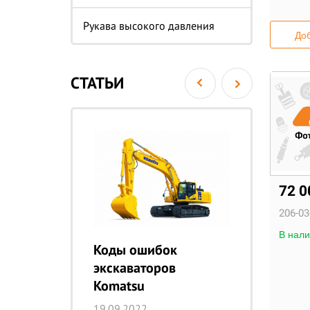
Рукава высокого давления
Доб
СТАТЬИ
72 
206-03
В нали
tsu
Коды ошибок
Эк
экскаваторов
P
Komatsu
17
19.09.2022