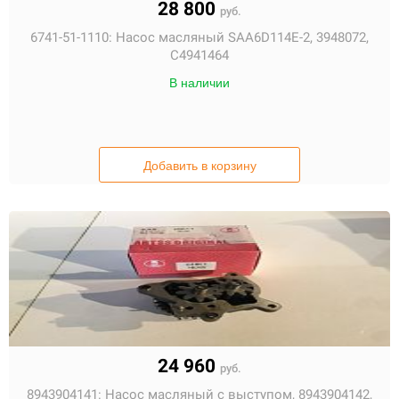
28 800
руб.
6741-51-1110:
Насос масляный SAA6D114E-2, 3948072,
С4941464
В наличии
Добавить в корзину
24 960
руб.
8943904141:
Насос масляный с выступом, 8943904142,