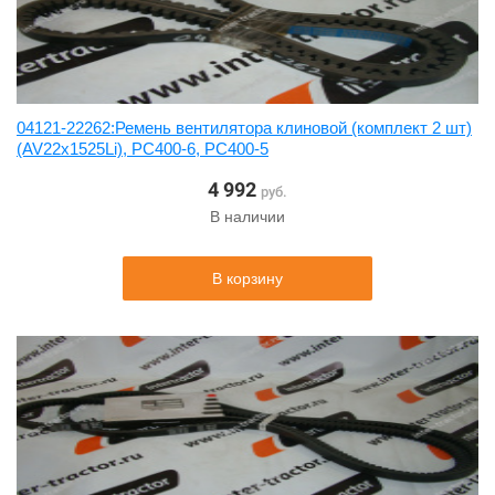
04121-22262:Ремень вентилятора клиновой (комплект 2 шт)
(AV22x1525Li), PC400-6, PC400-5
4 992
руб.
В наличии
В корзину