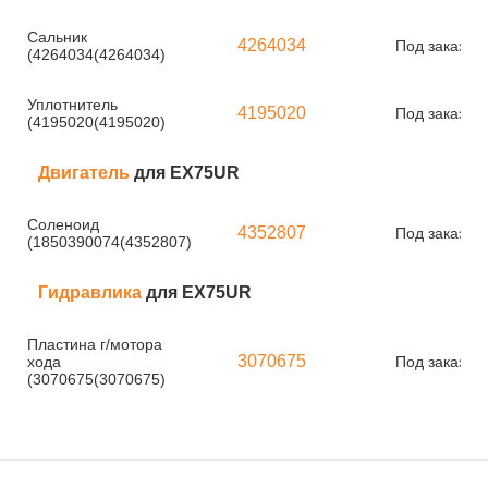
Сальник
4264034
Под заказ
(4264034(4264034)
Уплотнитель
4195020
Под заказ
(4195020(4195020)
Двигатель
для EX75UR
Соленоид
4352807
Под заказ
(1850390074(4352807)
Гидравлика
для EX75UR
Пластина г/мотора
3070675
хода
Под заказ
(3070675(3070675)