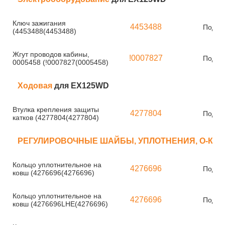
Ключ зажигания
4453488
Под за
(4453488(4453488)
Жгут проводов кабины,
!0007827
Под за
0005458 (!0007827(0005458)
Ходовая
для EX125WD
Втулка крепления защиты
4277804
Под за
катков (4277804(4277804)
РЕГУЛИРОВОЧНЫЕ ШАЙБЫ, УПЛОТНЕНИЯ, О-КО
Кольцо уплотнительное на
4276696
Под за
ковш (4276696(4276696)
Кольцо уплотнительное на
4276696
Под за
ковш (4276696LHE(4276696)