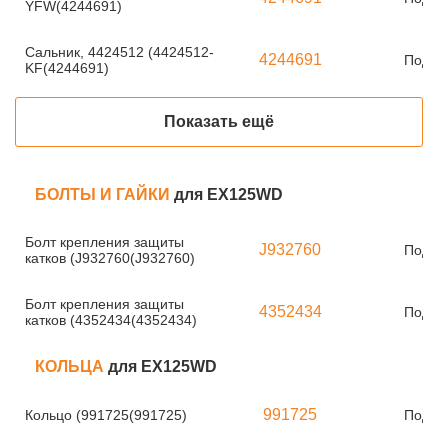
YFW(4244691)
Сальник, 4424512 (4424512-
4244691
Под за
KF(4244691)
Показать ещё
БОЛТЫ И ГАЙКИ
для EX125WD
Болт крепления защиты
J932760
Под за
катков (J932760(J932760)
Болт крепления защиты
4352434
Под за
катков (4352434(4352434)
КОЛЬЦА
для EX125WD
991725
Кольцо (991725(991725)
Под за