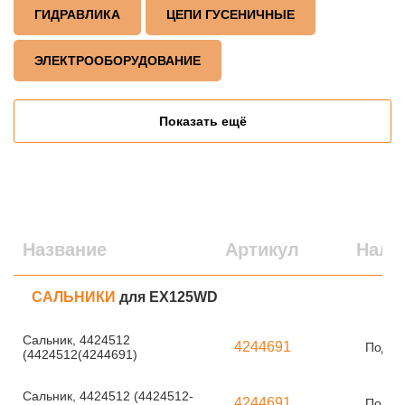
ГИДРАВЛИКА
ЦЕПИ ГУСЕНИЧНЫЕ
ЭЛЕКТРООБОРУДОВАНИЕ
Показать ещё
Название
Артикул
Нали
САЛЬНИКИ
для EX125WD
Сальник, 4424512
4244691
Под за
(4424512(4244691)
Сальник, 4424512 (4424512-
4244691
Под за