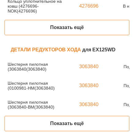
Кольцо уплотнительное на
4276696
ковш (4276696-
В нали
NOK(4276696)
Показать ещё
ДЕТАЛИ РЕДУКТОРОВ ХОДА
для EX125WD
Шестерня пилотная
3063840
Под за
(3063840(3063840)
Шестерня пилотная
3063840
Под за
(0100981-HM(3063840)
Шестерня пилотная
3063840
Под за
(3063840-BM(3063840)
Показать ещё