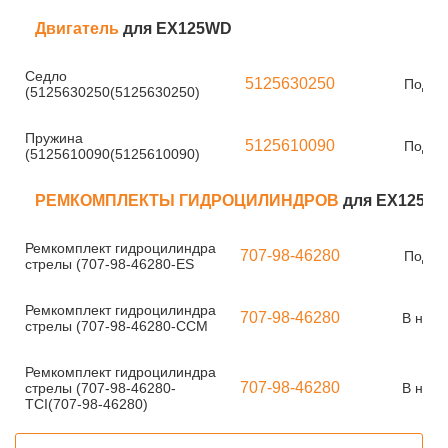
Двигатель
для EX125WD
Седло
5125630250
Под за
(5125630250(5125630250)
Пружина
5125610090
Под за
(5125610090(5125610090)
РЕМКОМПЛЕКТЫ ГИДРОЦИЛИНДРОВ
для EX125W
Ремкомплект гидроцилиндра
707-98-46280
Под за
стрелы (707-98-46280-ES
Ремкомплект гидроцилиндра
707-98-46280
В нали
стрелы (707-98-46280-CCM
Ремкомплект гидроцилиндра
707-98-46280
стрелы (707-98-46280-
В нали
TCI(707-98-46280)