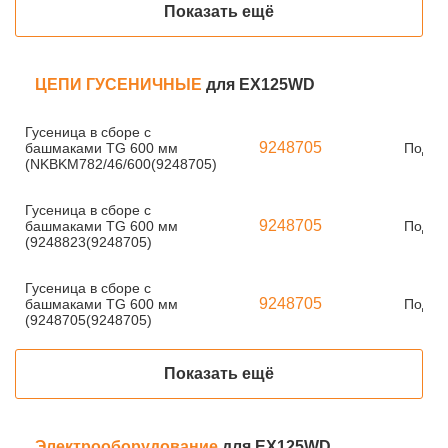
Показать ещё
ЦЕПИ ГУСЕНИЧНЫЕ
для EX125WD
Гусеница в сборе с
9248705
башмаками TG 600 мм
Под за
(NKBKM782/46/600(9248705)
Гусеница в сборе с
9248705
башмаками TG 600 мм
Под за
(9248823(9248705)
Гусеница в сборе с
9248705
башмаками TG 600 мм
Под за
(9248705(9248705)
Показать ещё
Электрооборудование
для EX125WD