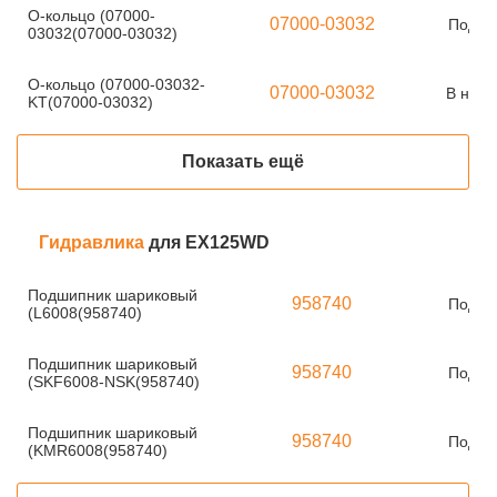
О-кольцо (07000-
07000-03032
Под за
03032(07000-03032)
О-кольцо (07000-03032-
07000-03032
В нали
KT(07000-03032)
Показать ещё
Гидравлика
для EX125WD
Подшипник шариковый
958740
Под за
(L6008(958740)
Подшипник шариковый
958740
Под за
(SKF6008-NSK(958740)
Подшипник шариковый
958740
Под за
(KMR6008(958740)