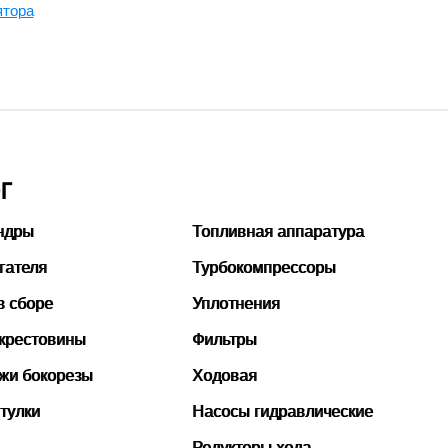
ятора
Г
ндры
Топливная аппаратура
гателя
Турбокомпрессоры
в сборе
Уплотнения
 крестовины
Фильтры
ожи бокорезы
Ходовая
тулки
Насосы гидравлические
Редукторы хода