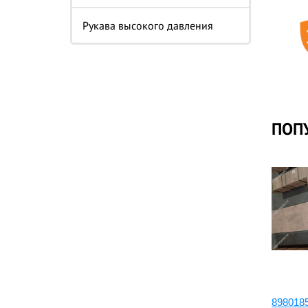
Рукава высокого давления
ПОП
уры
1878127741:Набор поршневой
898018