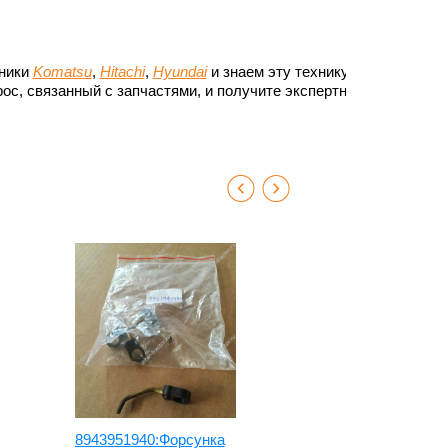
хники
Komatsu
,
Hitachi
,
Hyundai
и знаем эту технику до
ос, связанный с запчастями, и получите экспертный
8943951940:Форсунка
6127-11-101