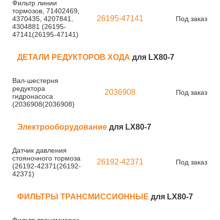
Фильтр линии
тормозов, 71402469,
26195-47141
4370435, 4207841,
Под заказ
4304881 (26195-
47141(26195-47141)
ДЕТАЛИ РЕДУКТОРОВ ХОДА
для LX80-7
Вал-шестерня
редуктора
2036908
Под заказ
гидронасоса
(2036908(2036908)
Электрооборудование
для LX80-7
Датчик давления
стояночного тормоза
26192-42371
Под заказ
(26192-42371(26192-
42371)
ФИЛЬТРЫ ТРАНСМИССИОННЫЕ
для LX80-7