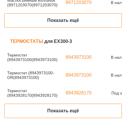
Маслосъемный колпачок
8971203070
В наличи
(8971203070(8971203070)
Показать ещё
ТЕРМОСТАТЫ
для EX300-3
Термостат
8943973100
В наличи
(8943973100(8943973100)
Термостат (8943973100-
8943973100
В наличи
OR(8943973100)
Термостат
8943928170
Под зака
(8943928170(8943928170)
Показать ещё