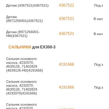
4367521
Датчик (4367521(4367521)
Под зака
Датчик
4367521
В наличи
(8971256001(4367521)
Датчик (8971256001-
4367521
В наличи
HM(4367521)
САЛЬНИКИ
для EX300-3
Сальник основного
насоса, 4232070,
4191666
Под зака
4639126, 71402829
(4639126-HD(4191666)
Сальник основного
насоса, 4232070,
4191666
Под зака
4639126, 71402829
(4232070(4191666)
Сальник основного
насоса, 4232070,