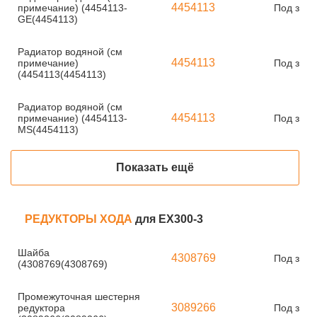
4454113
примечание) (4454113-
Под зака
GE(4454113)
Радиатор водяной (см
4454113
примечание)
Под зака
(4454113(4454113)
Радиатор водяной (см
4454113
примечание) (4454113-
Под зака
MS(4454113)
Показать ещё
РЕДУКТОРЫ ХОДА
для EX300-3
Шайба
4308769
Под зака
(4308769(4308769)
Промежуточная шестерня
3089266
редуктора
Под зака