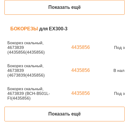
Показать ещё
БОКОРЕЗЫ
для EX300-3
Бокорез скальный,
4435856
4673839
Под зака
(4435856(4435856)
Бокорез скальный,
4435856
4673839
В наличи
(4673839(4435856)
Бокорез скальный,
4435856
4673839 (BCH-B501L-
Под зака
FI(4435856)
Показать ещё