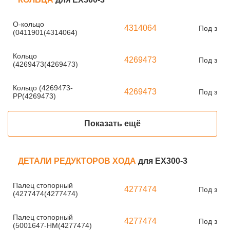
О-кольцо
4314064
Под зака
(0411901(4314064)
Кольцо
4269473
Под зака
(4269473(4269473)
Кольцо (4269473-
4269473
Под зака
PP(4269473)
Показать ещё
ДЕТАЛИ РЕДУКТОРОВ ХОДА
для EX300-3
Палец стопорный
4277474
Под зака
(4277474(4277474)
Палец стопорный
4277474
Под зака
(5001647-HM(4277474)