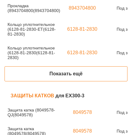
Прокладка
8943704800
Под зака
(8943704800(8943704800)
Кольцо уплотнительное
6128-81-2830
(6128-81-2830-ET(6128-
Под зака
81-2830)
Кольцо уплотнительное
6128-81-2830
(6128-81-2830(6128-81-
Под зака
2830)
Показать ещё
ЗАЩИТЫ КАТКОВ
для EX300-3
Защита катка (8049578-
8049578
Под зака
QJ(8049578)
Защита катка
8049578
Под зака
(8049578(8049578)