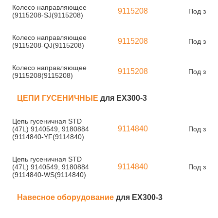
Колесо направляющее
9115208
Под зака
(9115208-SJ(9115208)
Колесо направляющее
9115208
Под зака
(9115208-QJ(9115208)
Колесо направляющее
9115208
Под зака
(9115208(9115208)
ЦЕПИ ГУСЕНИЧНЫЕ
для EX300-3
Цепь гусеничная STD
9114840
(47L) 9140549, 9180884
Под зака
(9114840-YF(9114840)
Цепь гусеничная STD
9114840
(47L) 9140549, 9180884
Под зака
(9114840-WS(9114840)
Навесное оборудование
для EX300-3