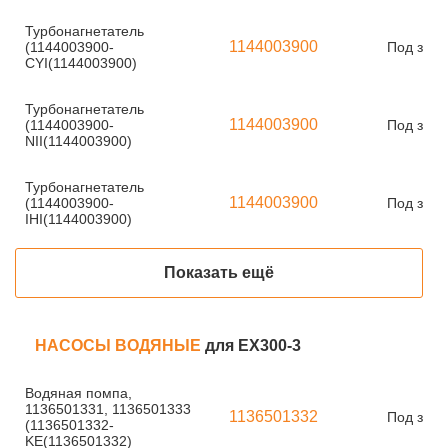
Турбонагнетатель
1144003900
(1144003900-
Под зака
CYI(1144003900)
Турбонагнетатель
1144003900
(1144003900-
Под зака
NII(1144003900)
Турбонагнетатель
1144003900
(1144003900-
Под зака
IHI(1144003900)
Показать ещё
НАСОСЫ ВОДЯНЫЕ
для EX300-3
Водяная помпа,
1136501331, 1136501333
1136501332
Под зака
(1136501332-
KE(1136501332)