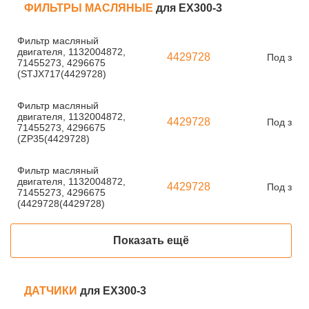
ФИЛЬТРЫ МАСЛЯНЫЕ
для EX300-3
Фильтр масляный
двигателя, 1132004872,
4429728
Под зака
71455273, 4296675
(STJX717(4429728)
Фильтр масляный
двигателя, 1132004872,
4429728
Под зака
71455273, 4296675
(ZP35(4429728)
Фильтр масляный
двигателя, 1132004872,
4429728
Под зака
71455273, 4296675
(4429728(4429728)
Показать ещё
ДАТЧИКИ
для EX300-3