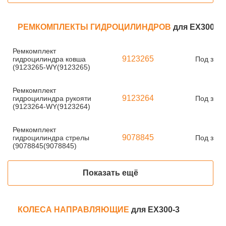
РЕМКОМПЛЕКТЫ ГИДРОЦИЛИНДРОВ
для EX300-3
Ремкомплект
9123265
гидроцилиндра ковша
Под зака
(9123265-WY(9123265)
Ремкомплект
9123264
гидроцилиндра рукояти
Под зака
(9123264-WY(9123264)
Ремкомплект
9078845
гидроцилиндра стрелы
Под зака
(9078845(9078845)
Показать ещё
КОЛЕСА НАПРАВЛЯЮЩИЕ
для EX300-3