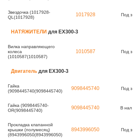
Звездочка (1017928-
1017928
Под зака
QL(1017928)
НАТЯЖИТЕЛИ
для EX300-3
Вилка направляющего
1010587
колеса
Под зака
(1010587(1010587)
Двигатель
для EX300-3
Гайка
9098445740
Под зака
(9098445740(9098445740)
Гайка (9098445740-
9098445740
В наличи
OR(9098445740)
Прокладка клапанной
8943996050
крышки (полумесяц)
Под зака
(8943996050(8943996050)