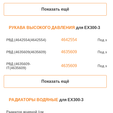
Показать ещё
РУКАВА ВЫСОКОГО ДАВЛЕНИЯ
для EX300-3
4642554
РВД (4642554(4642554)
Под зака
4635609
РВД (4635609(4635609)
Под зака
РВД (4635609-
4635609
Под зака
IT(4635609)
Показать ещё
РАДИАТОРЫ ВОДЯНЫЕ
для EX300-3
Радиатор водяной (см