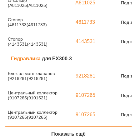
О-кольцо
A811025
Под зака
(A811025(A811025)
Стопор
4611733
Под зака
(4611733(4611733)
Стопор
4143531
Под зака
(4143531(4143531)
Гидравлика
для EX300-3
Блок эл.магн.клапанов
9218281
Под зака
(9218281(9218281)
Центральный коллектор
9107265
Под зака
(9107265(9101521)
Центральный коллектор
9107265
Под зака
(9107265(9107265)
Показать ещё