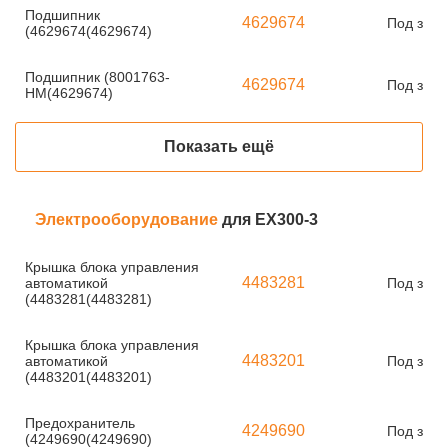
Подшипник
4629674
Под зака
(4629674(4629674)
Подшипник (8001763-
4629674
Под зака
HM(4629674)
Показать ещё
Электрооборудование
для EX300-3
Крышка блока управления
4483281
автоматикой
Под зака
(4483281(4483281)
Крышка блока управления
4483201
автоматикой
Под зака
(4483201(4483201)
Предохранитель
4249690
Под зака
(4249690(4249690)