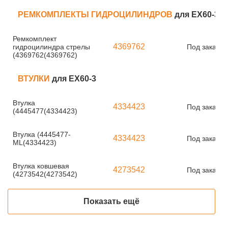
РЕМКОМПЛЕКТЫ ГИДРОЦИЛИНДРОВ
для EX60-3
Ремкомплект
4369762
гидроцилиндра стрелы
Под заказ
(4369762(4369762)
ВТУЛКИ
для EX60-3
Втулка
4334423
Под заказ
(4445477(4334423)
Втулка (4445477-
4334423
Под заказ
ML(4334423)
Втулка ковшевая
4273542
Под заказ
(4273542(4273542)
Показать ещё