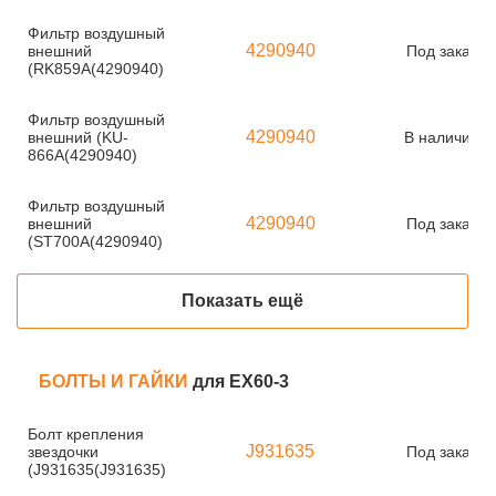
Фильтр воздушный
4290940
внешний
Под заказ
(RK859A(4290940)
Фильтр воздушный
4290940
внешний (KU-
В наличии
866A(4290940)
Фильтр воздушный
4290940
внешний
Под заказ
(ST700A(4290940)
Показать ещё
БОЛТЫ И ГАЙКИ
для EX60-3
Болт крепления
J931635
звездочки
Под заказ
(J931635(J931635)