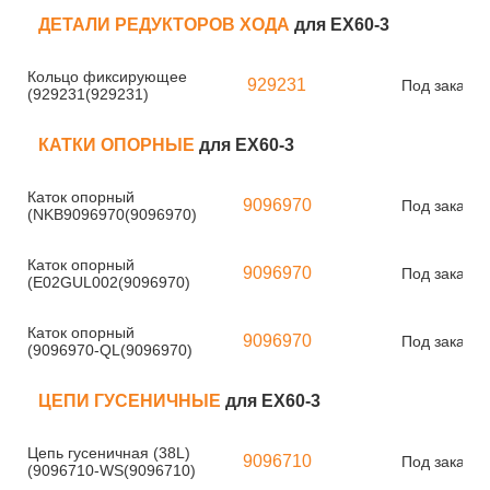
ДЕТАЛИ РЕДУКТОРОВ ХОДА
для EX60-3
Кольцо фиксирующее
929231
Под заказ
(929231(929231)
КАТКИ ОПОРНЫЕ
для EX60-3
Каток опорный
9096970
Под заказ
(NKB9096970(9096970)
Каток опорный
9096970
Под заказ
(E02GUL002(9096970)
Каток опорный
9096970
Под заказ
(9096970-QL(9096970)
ЦЕПИ ГУСЕНИЧНЫЕ
для EX60-3
Цепь гусеничная (38L)
9096710
Под заказ
(9096710-WS(9096710)