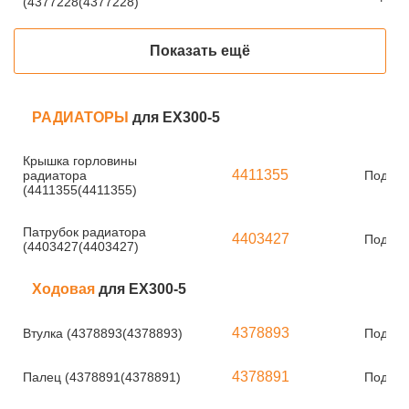
(4377228(4377228)
Показать ещё
РАДИАТОРЫ
для EX300-5
Крышка горловины
4411355
радиатора
Под за
(4411355(4411355)
Патрубок радиатора
4403427
Под за
(4403427(4403427)
Ходовая
для EX300-5
4378893
Втулка (4378893(4378893)
Под за
4378891
Палец (4378891(4378891)
Под за