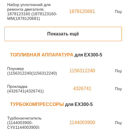
Набор уплотнений для
ремонта двигателя,
1878120681
Под за
1878123160 (1878123160-
MM(1878120681)
Показать ещё
ТОПЛИВНАЯ АППАРАТУРА
для EX300-5
Плунжер
1156312240
Под за
(1156312240(1156312240)
Прокладка
4326741
Под за
(4326741(4326741)
ТУРБОКОМПРЕССОРЫ
для EX300-5
Турбонагнетатель
1144003900
(1144003900-
Под за
CYI(1144003900)