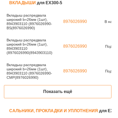
ВКЛАДЫШИ
для EX300-5
Вкладыш распредвала
широкий b=26мм (1шт),
8976026990
В нали
8943903110 (8976026990-
BS(8976026990)
Вкладыш распредвала
широкий b=26мм (1шт),
8976026990
Под за
8943903110
(8976026990(8943903110)
Вкладыш распредвала
широкий b=26мм (1шт),
8976026990
Под за
8943903110 (8976026990-
CMP(8976026990)
Показать ещё
САЛЬНИКИ, ПРОКЛАДКИ И УПЛОТНЕНИЯ
для EX30