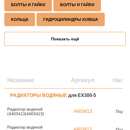
БОЛТЫ И ГАЙКИ
БОЛТЫ И ГАЙКИ
КОЛЬЦА
ГИДРОЦИЛИНДРЫ КОВША
Показать ещё
Название
Артикул
Нали
РАДИАТОРЫ ВОДЯНЫЕ
для EX300-5
Радиатор водяной
4403413
Под за
(4403413(4403413)
Радиатор водяной
4403412
Под за