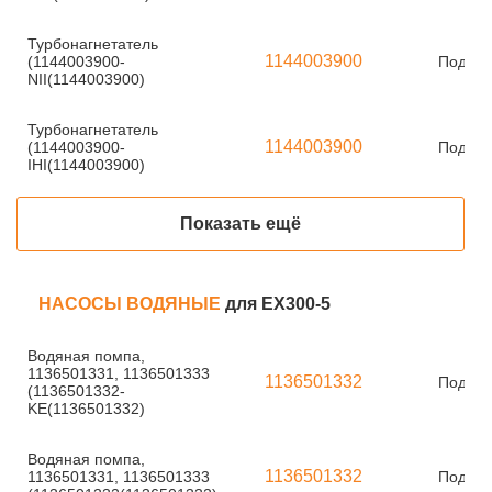
Турбонагнетатель
1144003900
(1144003900-
Под за
NII(1144003900)
Турбонагнетатель
1144003900
(1144003900-
Под за
IHI(1144003900)
Показать ещё
НАСОСЫ ВОДЯНЫЕ
для EX300-5
Водяная помпа,
1136501331, 1136501333
1136501332
Под за
(1136501332-
KE(1136501332)
Водяная помпа,
1136501332
1136501331, 1136501333
Под за