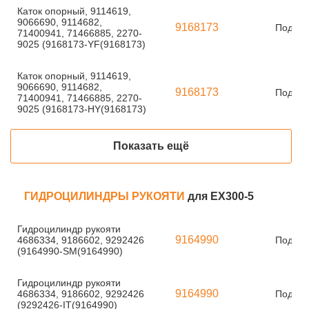
Каток опорный, 9114619,
9066690, 9114682,
9168173
Под за
71400941, 71466885, 2270-
9025 (9168173-YF(9168173)
Каток опорный, 9114619,
9066690, 9114682,
9168173
Под за
71400941, 71466885, 2270-
9025 (9168173-HY(9168173)
Показать ещё
ГИДРОЦИЛИНДРЫ РУКОЯТИ
для EX300-5
Гидроцилиндр рукояти
9164990
4686334, 9186602, 9292426
Под за
(9164990-SM(9164990)
Гидроцилиндр рукояти
9164990
4686334, 9186602, 9292426
Под за
(9292426-IT(9164990)