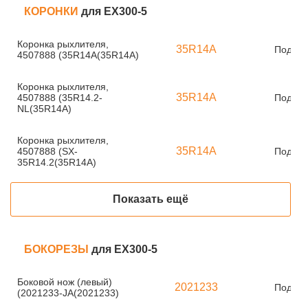
КОРОНКИ
для EX300-5
Коронка рыхлителя,
35R14A
Под за
4507888 (35R14A(35R14A)
Коронка рыхлителя,
35R14A
4507888 (35R14.2-
Под за
NL(35R14A)
Коронка рыхлителя,
35R14A
4507888 (SX-
Под за
35R14.2(35R14A)
Показать ещё
БОКОРЕЗЫ
для EX300-5
Боковой нож (левый)
2021233
Под за
(2021233-JA(2021233)