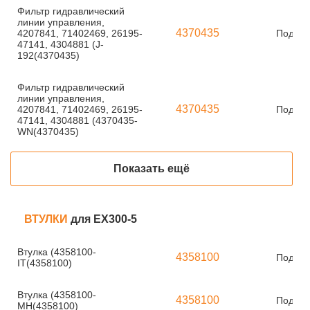
Фильтр гидравлический
линии управления,
4370435
4207841, 71402469, 26195-
Под за
47141, 4304881 (J-
192(4370435)
Фильтр гидравлический
линии управления,
4370435
4207841, 71402469, 26195-
Под за
47141, 4304881 (4370435-
WN(4370435)
Показать ещё
ВТУЛКИ
для EX300-5
Втулка (4358100-
4358100
Под за
IT(4358100)
Втулка (4358100-
4358100
Под за
MH(4358100)