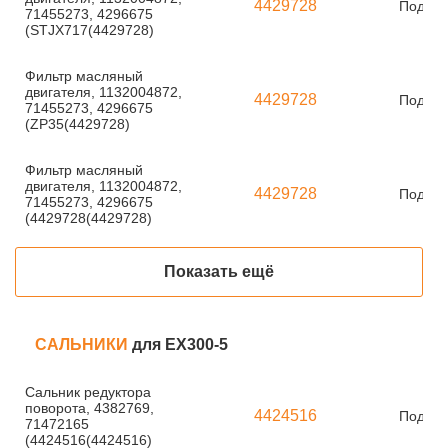
4429728
Под за
71455273, 4296675
(STJX717(4429728)
Фильтр масляный
двигателя, 1132004872,
4429728
Под за
71455273, 4296675
(ZP35(4429728)
Фильтр масляный
двигателя, 1132004872,
4429728
Под за
71455273, 4296675
(4429728(4429728)
Показать ещё
САЛЬНИКИ
для EX300-5
Сальник редуктора
поворота, 4382769,
4424516
Под за
71472165
(4424516(4424516)