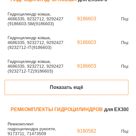
Гидроцилиндр ковша,
9186603
4686335, 9232712, 9292427
Под за
(9186603-SM(9186603)
Гидроцилиндр ковша,
9186603
4686335, 9232712, 9292427
Под за
(9232712-IT(9186603)
Гидроцилиндр ковша,
9186603
4686335, 9232712, 9292427
Под за
(9232712-TZ(9186603)
Показать ещё
РЕМКОМПЛЕКТЫ ГИДРОЦИЛИНДРОВ
для EX300-5
Ремкомплект
гидроцилиндра рукояти,
9180582
Под за
9173711, 71473509