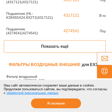
Под за
(4317121(4317121)
Подшипник (HL-
4317121
В нали
K39X55X24.8X2T2(4317121)
Подшипник
4274541
Под за
(4274541(4274541)
Показать ещё
ФИЛЬТРЫ ВОЗДУШНЫЕ ВНЕШНИЕ
для EX300-5
Фильтр воздушный
внешний, 4237663, 600-
4146898
Под за
181-4300
Наш сайт автоматически сохраняет ваши данные в cookies.
(L4146898(4146898)
Продолжая пользоваться сайтом, вы подтверждаете, что согласны
с
обработкой персональных данных
Фильтр воздушный
Я согласен
внешний, 4237663, 600-
4146898
Под за
181-4300 (4146898-