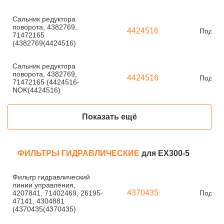
Сальник редуктора
поворота, 4382769,
4424516
Под за
71472165
(4382769(4424516)
Сальник редуктора
поворота, 4382769,
4424516
Под за
71472165 (4424516-
NOK(4424516)
Показать ещё
ФИЛЬТРЫ ГИДРАВЛИЧЕСКИЕ
для EX300-5
Фильтр гидравлический
линии управления,
4370435
4207841, 71402469, 26195-
Под за
47141, 4304881
(4370435(4370435)