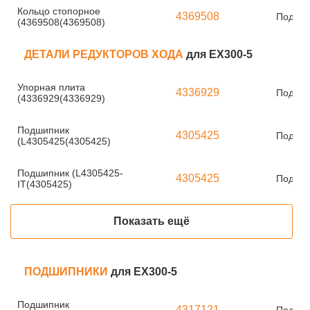
Кольцо стопорное
4369508
Под за
(4369508(4369508)
ДЕТАЛИ РЕДУКТОРОВ ХОДА
для EX300-5
Упорная плита
4336929
Под за
(4336929(4336929)
Подшипник
4305425
Под за
(L4305425(4305425)
Подшипник (L4305425-
4305425
Под за
IT(4305425)
Показать ещё
ПОДШИПНИКИ
для EX300-5
Подшипник
4317121