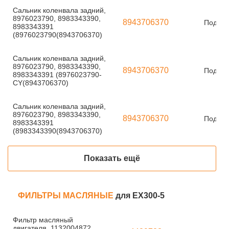
Сальник коленвала задний,
8976023790, 8983343390,
8943706370
Под за
8983343391
(8976023790(8943706370)
Сальник коленвала задний,
8976023790, 8983343390,
8943706370
Под за
8983343391 (8976023790-
CY(8943706370)
Сальник коленвала задний,
8976023790, 8983343390,
8943706370
Под за
8983343391
(8983343390(8943706370)
Показать ещё
ФИЛЬТРЫ МАСЛЯНЫЕ
для EX300-5
Фильтр масляный
двигателя, 1132004872,