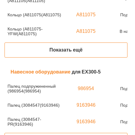
(A811105(A811105)
A811075
Кольцо (A811075(A811075)
Под за
Кольцо (A811075-
A811075
В нали
YFW(A811075)
Показать ещё
Навесное оборудование
для EX300-5
Палец подпружиненный
986954
Под за
(986954(986954)
9163946
Палец (3084547(9163946)
Под за
Палец (3084547-
9163946
Под за
PR(9163946)