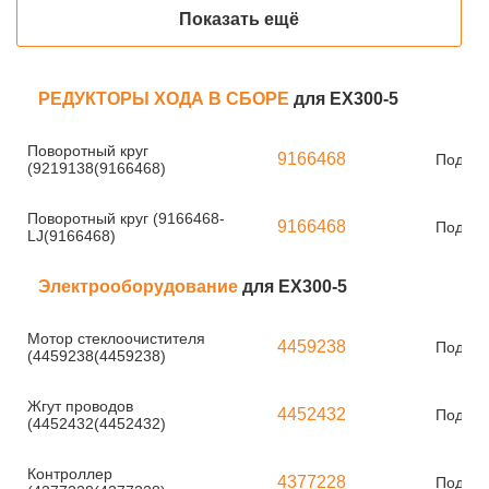
Показать ещё
РЕДУКТОРЫ ХОДА В СБОРЕ
для EX300-5
Поворотный круг
9166468
Под за
(9219138(9166468)
Поворотный круг (9166468-
9166468
Под за
LJ(9166468)
Электрооборудование
для EX300-5
Мотор стеклоочистителя
4459238
Под за
(4459238(4459238)
Жгут проводов
4452432
Под за
(4452432(4452432)
Контроллер
4377228
Под за