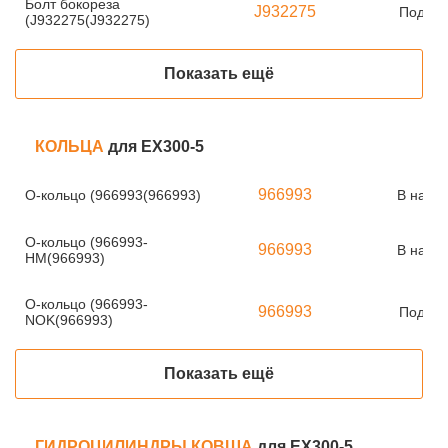
Болт бокореза
J932275
Под за
(J932275(J932275)
Показать ещё
КОЛЬЦА
для EX300-5
966993
О-кольцо (966993(966993)
В нали
О-кольцо (966993-
966993
В нали
HM(966993)
О-кольцо (966993-
966993
Под за
NOK(966993)
Показать ещё
ГИДРОЦИЛИНДРЫ КОВША
для EX300-5