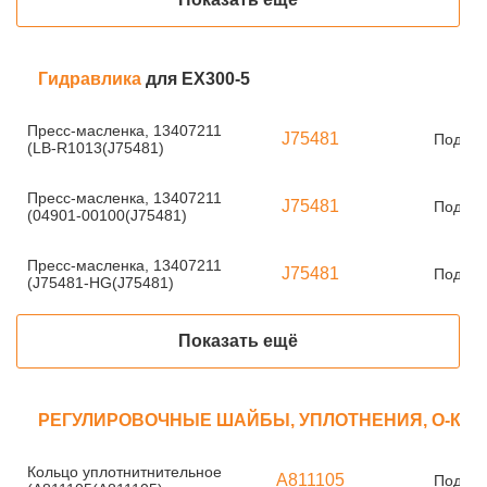
Гидравлика
для EX300-5
Пресс-масленка, 13407211
J75481
Под за
(LB-R1013(J75481)
Пресс-масленка, 13407211
J75481
Под за
(04901-00100(J75481)
Пресс-масленка, 13407211
J75481
Под за
(J75481-HG(J75481)
Показать ещё
РЕГУЛИРОВОЧНЫЕ ШАЙБЫ, УПЛОТНЕНИЯ, О-КО
Кольцо уплотнитнительное
A811105
Под за