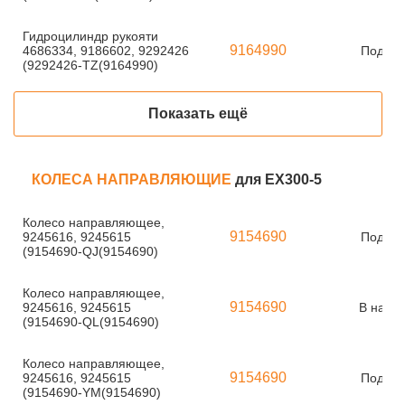
Гидроцилиндр рукояти
9164990
4686334, 9186602, 9292426
Под за
(9292426-TZ(9164990)
Показать ещё
КОЛЕСА НАПРАВЛЯЮЩИЕ
для EX300-5
Колесо направляющее,
9154690
9245616, 9245615
Под за
(9154690-QJ(9154690)
Колесо направляющее,
9154690
9245616, 9245615
В нали
(9154690-QL(9154690)
Колесо направляющее,
9154690
9245616, 9245615
Под за
(9154690-YM(9154690)