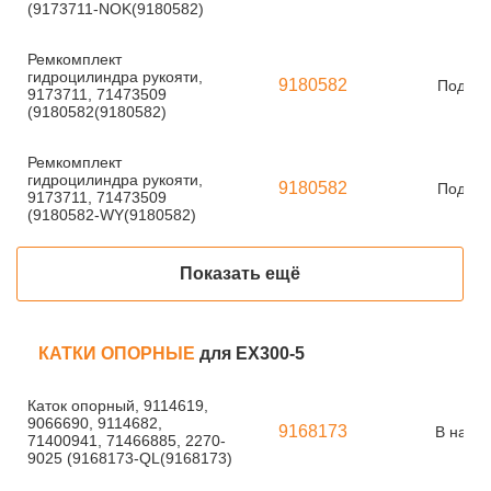
(9173711-NOK(9180582)
Ремкомплект
гидроцилиндра рукояти,
9180582
Под за
9173711, 71473509
(9180582(9180582)
Ремкомплект
гидроцилиндра рукояти,
9180582
Под за
9173711, 71473509
(9180582-WY(9180582)
Показать ещё
КАТКИ ОПОРНЫЕ
для EX300-5
Каток опорный, 9114619,
9066690, 9114682,
9168173
В нали
71400941, 71466885, 2270-
9025 (9168173-QL(9168173)