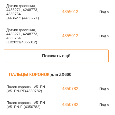
Датчик давления,
4436271, 4248773,
4355012
Под зака
4339754
(4436271(4436271)
Датчик давления,
4436271, 4248773,
4355012
Под зака
4339754
(LB2021(4355012)
Показать ещё
ПАЛЬЦЫ КОРОНОК
для ZX600
Палец коронки, V51PN
4350782
Под зака
(V51PN-RP(4350782)
Палец коронки, V51PN
4350782
Под зака
(V51PN-FI(4350782)