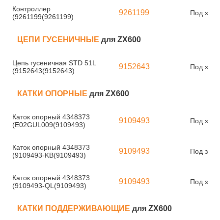
Контроллер
9261199
Под зака
(9261199(9261199)
ЦЕПИ ГУСЕНИЧНЫЕ
для ZX600
Цепь гусеничная STD 51L
9152643
Под зака
(9152643(9152643)
КАТКИ ОПОРНЫЕ
для ZX600
Каток опорный 4348373
9109493
Под зака
(E02GUL009(9109493)
Каток опорный 4348373
9109493
Под зака
(9109493-KB(9109493)
Каток опорный 4348373
9109493
Под зака
(9109493-QL(9109493)
КАТКИ ПОДДЕРЖИВАЮЩИЕ
для ZX600