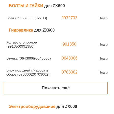
БОЛТЫ И ГАЙКИ
для ZX600
J932703
Болт (J932703(J932703)
Под зака
Гидравлика
для ZX600
Кольцо стопорное
991350
Под зака
(991350(991350)
0643006
Втулка (0643006(0643006)
Под зака
Блок поршней г/насоса в
0703002
Под зака
сборе (0703002(0703002)
Показать ещё
Электрооборудование
для ZX600