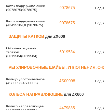
Каток поддерживающий
9078675
Под зака
(9078675(9078675)
Каток поддерживающий
9078675
Под зака
(4349518-QL(9078675)
ЗАЩИТЫ КАТКОВ
для ZX600
Отбойник ходовой
6019584
тележки
Под зака
(6019584(6019584)
РЕГУЛИРОВОЧНЫЕ ШАЙБЫ, УПЛОТНЕНИЯ, О-КО
Кольцо уплотнительное
4S00098
Под зака
(4S00098(4S00098)
КОЛЕСА НАПРАВЛЯЮЩИЕ
для ZX600
Колесо направляющее
4479885
Под зака