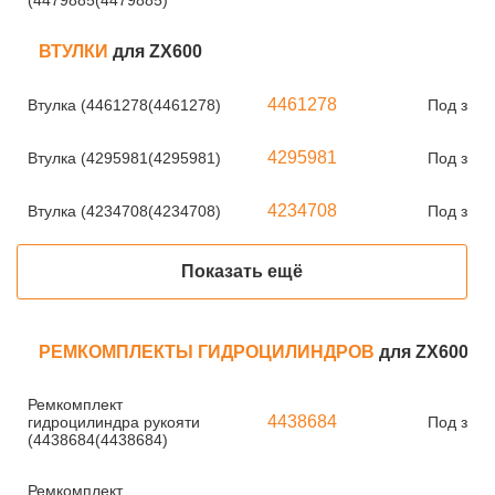
(4479885(4479885)
ВТУЛКИ
для ZX600
4461278
Втулка (4461278(4461278)
Под зака
4295981
Втулка (4295981(4295981)
Под зака
4234708
Втулка (4234708(4234708)
Под зака
Показать ещё
РЕМКОМПЛЕКТЫ ГИДРОЦИЛИНДРОВ
для ZX600
Ремкомплект
4438684
гидроцилиндра рукояти
Под зака
(4438684(4438684)
Ремкомплект