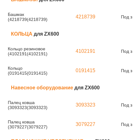
Башмак
4218739
Под зака
(4218739(4218739)
КОЛЬЦА
для ZX600
Кольцо резиновое
4102191
Под зака
(4102191(4102191)
Кольцо
0191415
Под зака
(0191415(0191415)
Навесное оборудование
для ZX600
Палец ковша
3093323
Под зака
(3093323(3093323)
Палец ковша
3079227
Под зака
(3079227(3079227)