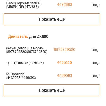
Палец коронки V59PN
4472883
Под зака
(V59PN-RP(4472883)
Показать ещё
Двигатель
для ZX600
Датчик давления масла
8973729520
Под зака
(8973729520(8973729520)
4455115
Трос (4455115(4455115)
Под зака
Контроллер
4439093
Под зака
(4439093(4439093)
Показать ещё