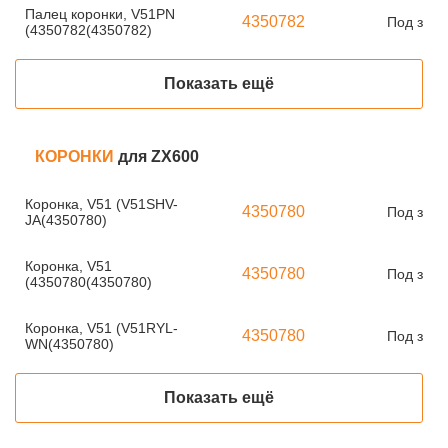
Палец коронки, V51PN
4350782
Под зака
(4350782(4350782)
Показать ещё
КОРОНКИ
для ZX600
Коронка, V51 (V51SHV-
4350780
Под зака
JA(4350780)
Коронка, V51
4350780
Под зака
(4350780(4350780)
Коронка, V51 (V51RYL-
4350780
Под зака
WN(4350780)
Показать ещё