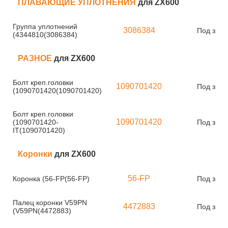
ПЛАВАЮЩИЕ УПЛОТНЕНИЯ
для ZX600
Группа уплотнений
3086384
Под зака
(4344810(3086384)
РАЗНОЕ
для ZX600
Болт креп.головки
1090701420
Под зака
(1090701420(1090701420)
Болт креп.головки
1090701420
(1090701420-
Под зака
IT(1090701420)
Коронки
для ZX600
56-FP
Коронка (56-FP(56-FP)
Под зака
Палец коронки V59PN
4472883
Под зака
(V59PN(4472883)