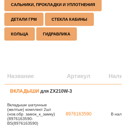
САЛЬНИКИ, ПРОКЛАДКИ И УПЛОТНЕНИЯ
ДЕТАЛИ ГРМ
СТЕКЛА КАБИНЫ
КОЛЬЦА
ГИДРАВЛИКА
Название
Артикул
Налич
ВКЛАДЫШИ
для ZX210W-3
Вкладыши шатунные
(желтые) комплект 2шт.
8976163590
(нов.обр. замок_к_замку)
В наличи
(8976163590-
BS(8976163590)