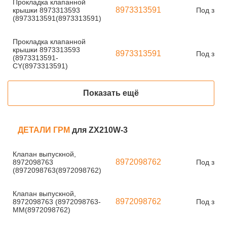
Прокладка клапанной
8973313591
крышки 8973313593
Под зака
(8973313591(8973313591)
Прокладка клапанной
крышки 8973313593
8973313591
Под зака
(8973313591-
CY(8973313591)
Показать ещё
ДЕТАЛИ ГРМ
для ZX210W-3
Клапан выпускной,
8972098762
8972098763
Под зака
(8972098763(8972098762)
Клапан выпускной,
8972098762
8972098763 (8972098763-
Под зака
MM(8972098762)