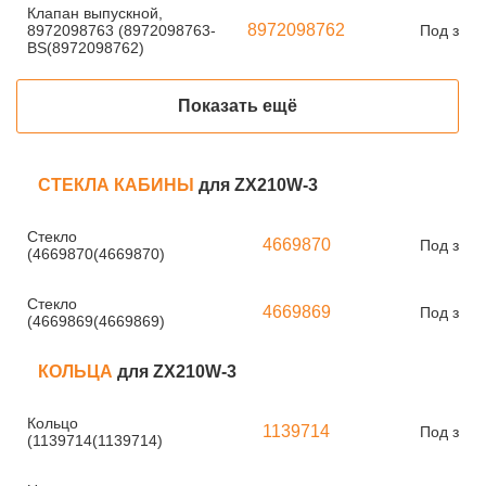
Клапан выпускной,
8972098762
8972098763 (8972098763-
Под зака
BS(8972098762)
Показать ещё
СТЕКЛА КАБИНЫ
для ZX210W-3
Стекло
4669870
Под зака
(4669870(4669870)
Стекло
4669869
Под зака
(4669869(4669869)
КОЛЬЦА
для ZX210W-3
Кольцо
1139714
Под зака
(1139714(1139714)