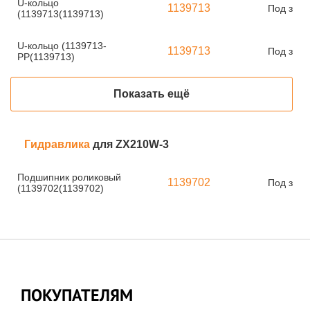
U-кольцо
1139713
Под зака
(1139713(1139713)
U-кольцо (1139713-
1139713
Под зака
PP(1139713)
Показать ещё
Гидравлика
для ZX210W-3
Подшипник роликовый
1139702
Под зака
(1139702(1139702)
ПОКУПАТЕЛЯМ