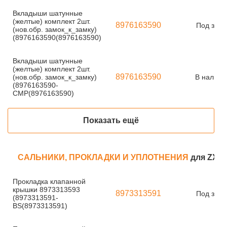
Вкладыши шатунные
(желтые) комплект 2шт.
8976163590
Под зака
(нов.обр. замок_к_замку)
(8976163590(8976163590)
Вкладыши шатунные
(желтые) комплект 2шт.
8976163590
(нов.обр. замок_к_замку)
В наличи
(8976163590-
CMP(8976163590)
Показать ещё
САЛЬНИКИ, ПРОКЛАДКИ И УПЛОТНЕНИЯ
для ZX2
Прокладка клапанной
крышки 8973313593
8973313591
Под зака
(8973313591-
BS(8973313591)