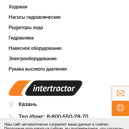
Ходовая
Насосы гидравлические
Редукторы хода
Гидравлика
Навесное оборудование
Электрооборудование
Рукава высокого давления
Казань
Тел./факс:
8-800-550-28-70
Наш сайт автоматически сохраняет ваши данные в cookies.
Email:
mail@inter-tractor.ru
Продолжая пользоваться сайтом, вы подтверждаете, что согласны