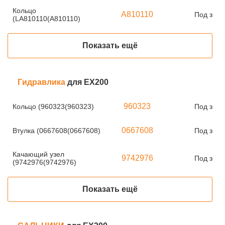
Кольцо
A810110
Под зака
(LA810110(A810110)
Показать ещё
Гидравлика
для EX200
960323
Кольцо (960323(960323)
Под зака
0667608
Втулка (0667608(0667608)
Под зака
Качающий узел
9742976
Под зака
(9742976(9742976)
Показать ещё