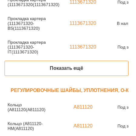
1113671320
Под зака
(1113671320(1113671320)
Прокладка картера
1113671320
(1113671320-
В наличи
BS(1113671320)
Прокладка картера
1113671320
(1113671320-
Под зака
IT(1113671320)
Показать ещё
РЕГУЛИРОВОЧНЫЕ ШАЙБЫ, УПЛОТНЕНИЯ, О-КО
Кольцо
A811120
Под зака
(A811120(A811120)
Кольцо (A811120-
A811120
Под зака
HM(A811120)