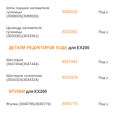
Шток поршня натяжителя
3088026
гусеницы
Под зака
(3088026(3088026)
Цилиндр натяжителя
3033361
гусеницы
Под зака
(3033361(3033361)
ДЕТАЛИ РЕДУКТОРОВ ХОДА
для EX200
Шестерня
3047444
Под зака
(3047444(3047444)
Шестерня солнечная
3034324
Под зака
(3034324(3034324)
ВТУЛКИ
для EX200
3040776
Втулка (3040795(3040776)
Под зака