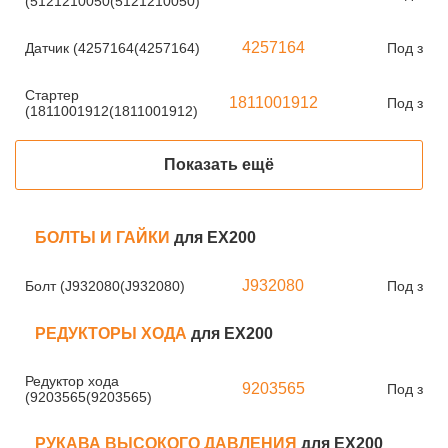
(5121210050(5121210050)
4257164
Датчик (4257164(4257164)
Под зака
Стартер
1811001912
Под зака
(1811001912(1811001912)
Показать ещё
БОЛТЫ И ГАЙКИ
для EX200
J932080
Болт (J932080(J932080)
Под зака
РЕДУКТОРЫ ХОДА
для EX200
Редуктор хода
9203565
Под зака
(9203565(9203565)
РУКАВА ВЫСОКОГО ДАВЛЕНИЯ
для EX200