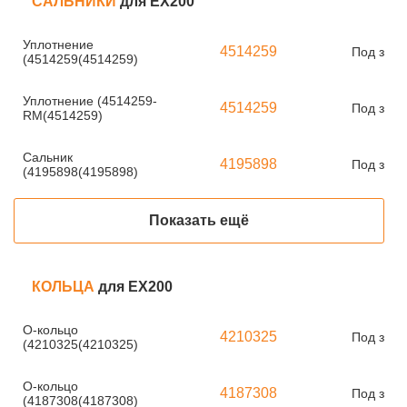
САЛЬНИКИ
для EX200
Уплотнение
4514259
Под зака
(4514259(4514259)
Уплотнение (4514259-
4514259
Под зака
RM(4514259)
Сальник
4195898
Под зака
(4195898(4195898)
Показать ещё
КОЛЬЦА
для EX200
О-кольцо
4210325
Под зака
(4210325(4210325)
О-кольцо
4187308
Под зака
(4187308(4187308)