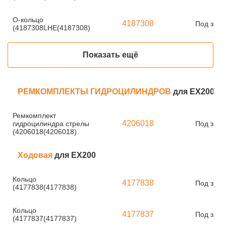
О-кольцо
4187308
Под зака
(4187308LHE(4187308)
Показать ещё
РЕМКОМПЛЕКТЫ ГИДРОЦИЛИНДРОВ
для EX200
Ремкомплект
4206018
гидроцилиндра стрелы
Под зака
(4206018(4206018)
Ходовая
для EX200
Кольцо
4177838
Под зака
(4177838(4177838)
Кольцо
4177837
Под зака
(4177837(4177837)