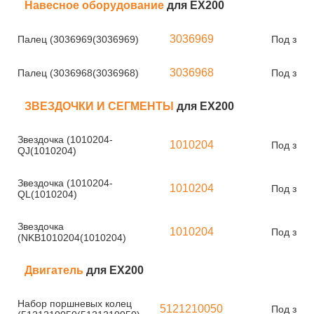
Навесное оборудование
для EX200
3036969
Палец (3036969(3036969)
Под зака
3036968
Палец (3036968(3036968)
Под зака
ЗВЕЗДОЧКИ И СЕГМЕНТЫ
для EX200
Звездочка (1010204-
1010204
Под зака
QJ(1010204)
Звездочка (1010204-
1010204
Под зака
QL(1010204)
Звездочка
1010204
Под зака
(NKB1010204(1010204)
Двигатель
для EX200
Набор поршневых колец
5121210050
Под зака