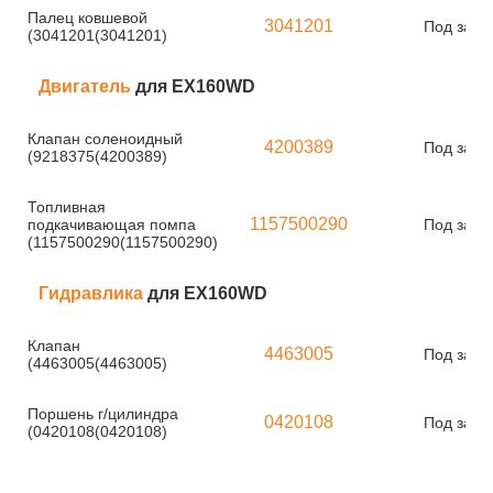
Палец ковшевой
3041201
Под зака
(3041201(3041201)
Двигатель
для EX160WD
Клапан соленоидный
4200389
Под зака
(9218375(4200389)
Топливная
1157500290
подкачивающая помпа
Под зака
(1157500290(1157500290)
Гидравлика
для EX160WD
Клапан
4463005
Под зака
(4463005(4463005)
Поршень г/цилиндра
0420108
Под зака
(0420108(0420108)