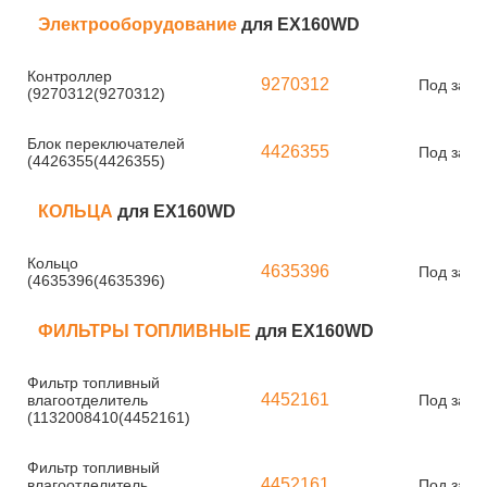
Электрооборудование
для EX160WD
Контроллер
9270312
Под зака
(9270312(9270312)
Блок переключателей
4426355
Под зака
(4426355(4426355)
КОЛЬЦА
для EX160WD
Кольцо
4635396
Под зака
(4635396(4635396)
ФИЛЬТРЫ ТОПЛИВНЫЕ
для EX160WD
Фильтр топливный
4452161
влагоотделитель
Под зака
(1132008410(4452161)
Фильтр топливный
4452161
влагоотделитель
Под зака