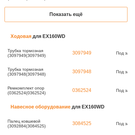
Показать ещё
Ходовая
для EX160WD
Трубка тормозная
3097949
Под зака
(3097949(3097949)
Трубка тормозная
3097948
Под зака
(3097948(3097948)
Ремкомплект опор
0362524
Под зака
(0362524(0362524)
Навесное оборудование
для EX160WD
Палец ковшевой
3084525
Под зака
(3092884(3084525)