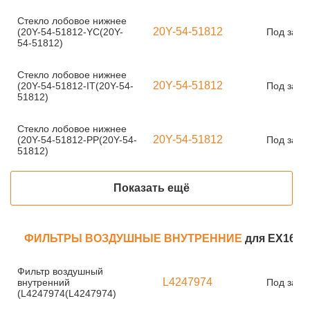
Стекло лобовое нижнее
20Y-54-51812
(20Y-54-51812-YC(20Y-
Под зака
54-51812)
Стекло лобовое нижнее
20Y-54-51812
(20Y-54-51812-IT(20Y-54-
Под зака
51812)
Стекло лобовое нижнее
20Y-54-51812
(20Y-54-51812-PP(20Y-54-
Под зака
51812)
Показать ещё
ФИЛЬТРЫ ВОЗДУШНЫЕ ВНУТРЕННИЕ
для EX160
Фильтр воздушный
L4247974
внутренний
Под зака
(L4247974(L4247974)