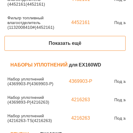
(4452161(4452161)
Фильтр топливный
4452161
влагоотделитель
Под зака
(1132008410#(4452161)
Показать ещё
НАБОРЫ УПЛОТНЕНИЙ
для EX160WD
Набор уплотнений
4369903-P
Под зака
(4369903-P(4369903-P)
Набор уплотнений
4216263
Под зака
(4369893-P(4216263)
Набор уплотнений
4216263
Под зака
(4216263-TS(4216263)