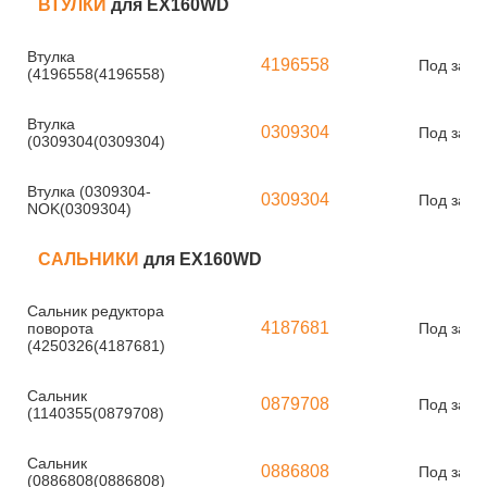
ВТУЛКИ
для EX160WD
Втулка
4196558
Под зака
(4196558(4196558)
Втулка
0309304
Под зака
(0309304(0309304)
Втулка (0309304-
0309304
Под зака
NOK(0309304)
САЛЬНИКИ
для EX160WD
Сальник редуктора
4187681
поворота
Под зака
(4250326(4187681)
Сальник
0879708
Под зака
(1140355(0879708)
Сальник
0886808
Под зака
(0886808(0886808)