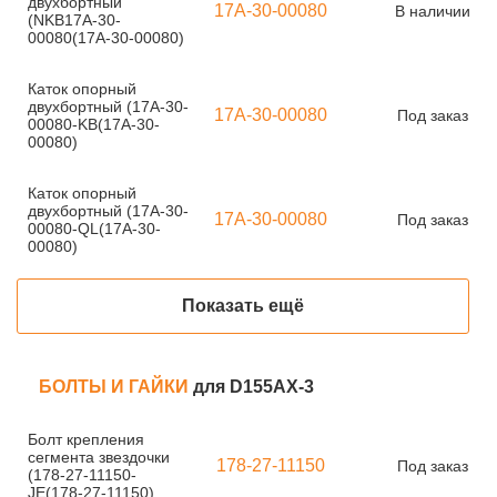
двухбортный
17A-30-00080
В наличии
(NKB17A-30-
00080(17A-30-00080)
Каток опорный
двухбортный (17A-30-
17A-30-00080
Под заказ
00080-KB(17A-30-
00080)
Каток опорный
двухбортный (17A-30-
17A-30-00080
Под заказ
00080-QL(17A-30-
00080)
Показать ещё
БОЛТЫ И ГАЙКИ
для D155AX-3
Болт крепления
сегмента звездочки
178-27-11150
Под заказ
(178-27-11150-
JE(178-27-11150)