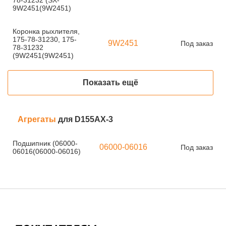
78-31232 (SX-
9W2451(9W2451)
Коронка рыхлителя,
175-78-31230, 175-
9W2451
Под заказ
78-31232
(9W2451(9W2451)
Показать ещё
Агрегаты
для D155AX-3
Подшипник (06000-
06000-06016
Под заказ
06016(06000-06016)