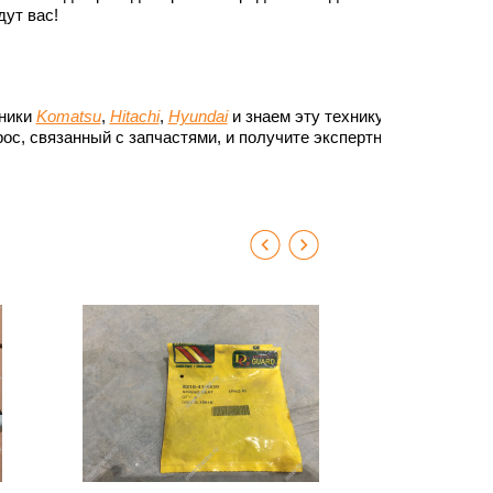
ут вас!
хники
Komatsu
,
Hitachi
,
Hyundai
и знаем эту технику до
ос, связанный с запчастями, и получите экспертный