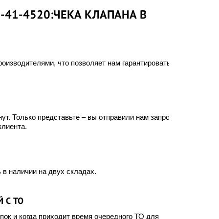
-41-4520:ЧЕКА КЛАПАНА В
оизводителями, что позволяет нам гарантировать
ут. Только представьте – вы отправили нам запрос, а
клиента.
 в наличии на двух складах.
 С ТО
ок и когда приходит время очередного ТО для