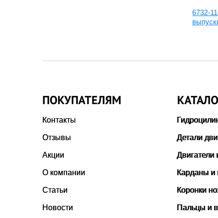
6127-11-1335:Седло
6732-11
выпуск
ПОКУПАТЕЛЯМ
КАТАЛО
Контакты
Гидроцили
Отзывы
Детали дви
Акции
Двигатели 
О компании
Карданы и
Статьи
Коронки н
Новости
Пальцы и в