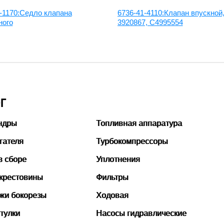
-1170:Седло клапана
6736-41-4110:Клапан впускной
ного
3920867, С4995554
Г
ндры
Топливная аппаратура
гателя
Турбокомпрессоры
в сборе
Уплотнения
 крестовины
Фильтры
ожи бокорезы
Ходовая
тулки
Насосы гидравлические