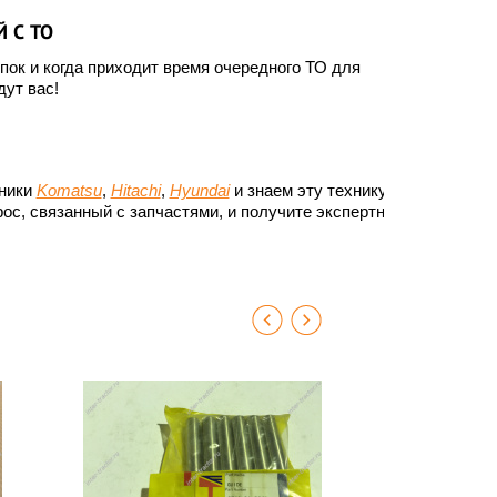
 С ТО
ок и когда приходит время очередного ТО для
ут вас!
хники
Komatsu
,
Hitachi
,
Hyundai
и знаем эту технику до
ос, связанный с запчастями, и получите экспертный