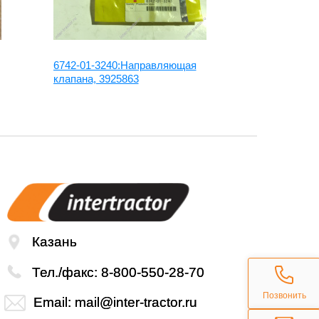
6742-01-3240:Направляющая
6732-41-443
клапана, 3925863
клапана, C3
Казань
Тел./факс:
8-800-550-28-70
Позвонить
Email:
mail@inter-tractor.ru