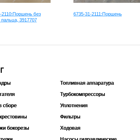
1-2110:Поршень без
6735-31-2111:Поршень
 пальца, 3917707
Г
ндры
Топливная аппаратура
гателя
Турбокомпрессоры
в сборе
Уплотнения
 крестовины
Фильтры
ожи бокорезы
Ходовая
тулки
Насосы гидравлические