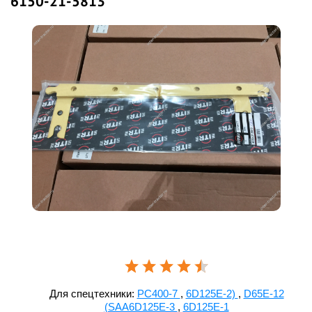
6150-21-5813
Для спецтехники:
PC400-7
,
6D125E-2)
,
D65E-12
(SAA6D125E-3
,
6D125E-1