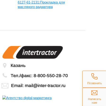
6127-61-2131:Прокладка для
6741-11-812
масляного радиатора
клапанной к
8120, 39054
Казань
Тел./факс:
8-800-550-28-70
Позвонить
Email:
mail@inter-tractor.ru
Написать
нам