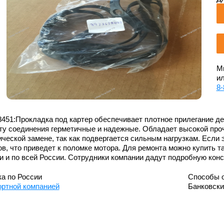
Мы
ил
8-
451:Прокладка под картер обеспечивает плотное прилегание де
ту соединения герметичные и надежные. Обладает высокой проч
ческой замене, так как подвергается сильным нагрузкам. Если 
ов, что приведет к поломке мотора. Для ремонта можно купить т
и и по всей России. Сотрудники компании дадут подробную кон
а по России
Способы 
ортной компанией
Банковск