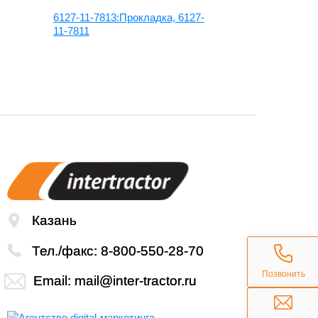
6127-11-7813:Прокладка, 6127-
6754-21-623
11-7811
коленвала 
Казань
Тел./факс:
8-800-550-28-70
Позвонить
Email:
mail@inter-tractor.ru