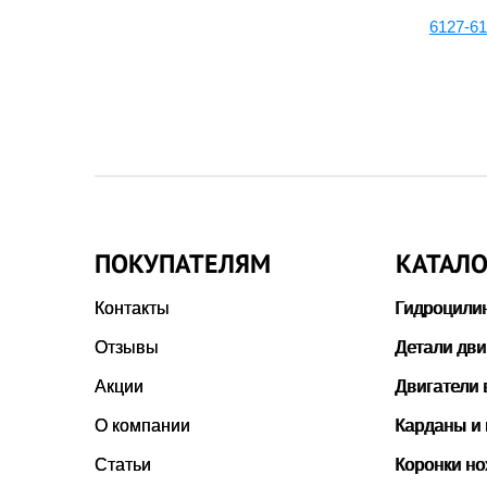
6127-11-5460:Соединение
6127-6
-
1-
ПОКУПАТЕЛЯМ
КАТАЛО
Контакты
Гидроцили
Отзывы
Детали дви
Акции
Двигатели 
О компании
Карданы и
Статьи
Коронки н