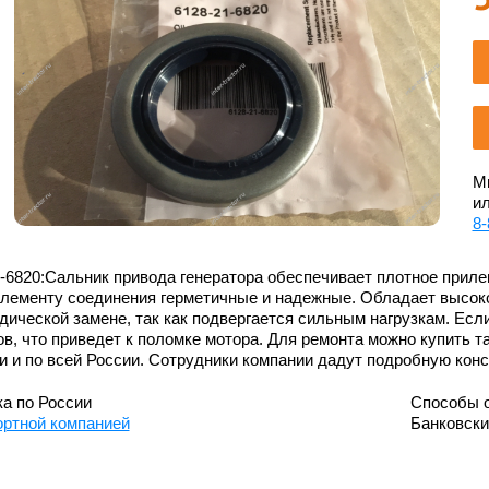
Мы
ил
8-
-6820:Сальник привода генератора обеспечивает плотное приле
элементу соединения герметичные и надежные. Обладает высоко
дической замене, так как подвергается сильным нагрузкам. Если
ов, что приведет к поломке мотора. Для ремонта можно купить т
и и по всей России. Сотрудники компании дадут подробную кон
а по России
Способы 
ортной компанией
Банковск