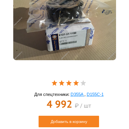
Для спецтехники:
D355A
,
D155C-1
4 992
₽ / шт
Добавить в корзину