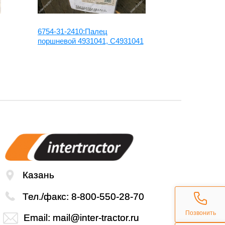
6754-31-2410:Палец
6732-31-241
поршневой 4931041, С4931041
поршневой P
2410, 39340
С3934047
Казань
Тел./факс:
8-800-550-28-70
Позвонить
Email:
mail@inter-tractor.ru