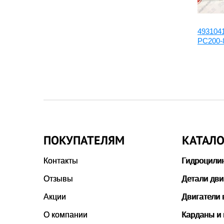
3950549:Палец поршневой
493104
6745-31-2140
PC200-8
ПОКУПАТЕЛЯМ
КАТАЛО
Контакты
Гидроцили
Отзывы
Детали дви
Акции
Двигатели 
О компании
Карданы и